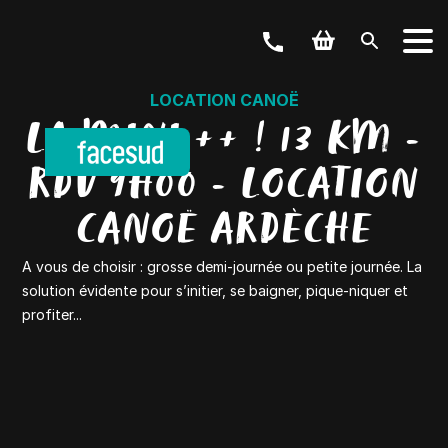
LOCATION CANOË
LA MINI ++ ! 13 KM -
RDV 9H00 - LOCATION
CANOË ARDÈCHE
A vous de choisir : grosse demi-journée ou petite journée. La
solution évidente pour s’initier, se baigner, pique-niquer et
profiter...
VOTRE ACTIVITÉ
Canyoning, vélos, via ferrata,…
NOS OFFRES
Weekend & Séjours
LES GROUPES
Scolaire, Entreprise, EVJF, …