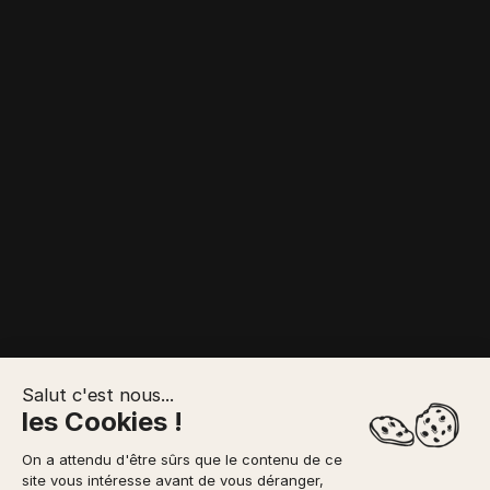
Salut c'est nous...
les Cookies !
S
À PRÉVOIR
RENDEZ-VOUS
On a attendu d'être sûrs que le contenu de ce
VOTRE RÉSERVATION
site vous intéresse avant de vous déranger,