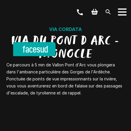
VIA CORDATA
VIA DU PONT D ARC -
MONOCLE
Ce parcours à 5 min de Vallon Pont d'Arc vous plongera
dans l'ambiance particulière des Gorges de l'Ardèche.
Ponctuée de points de vue impressionnants sur la rivière,
vous vous aventurerez en bord de falaise sur des passages
d'escalade, de tyrolienne et de rappel.
VOTRE ACTIVITÉ
Canyoning, vélos, via ferrata,…
NOS OFFRES
Weekend & Séjours
LES GROUPES