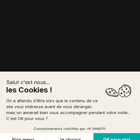
Salut c'est nous...
les Cookies !
DESCRIPTION
PRESTATIONS
On a attendu d'être sûrs que le contenu de ce
VOTRE RÉSERVATION
site vous intéresse avant de vous déranger,
mais on aimerait bien vous accompagner pendant votre visite...
Possibilité de paiement
en 3x
via
Accueil
/
Via Cordata
/
Via du Pont d Arc - Monocle
DIFFICULTÉ
C'est OK pour vous ?
Facile
Voir les disponibilités
Consentements certifiés par
À PARTIR DE
prix TTC/pers
Cookies
CONDITION PHYSIQUE
Non merci
Je choisis
OK pour moi