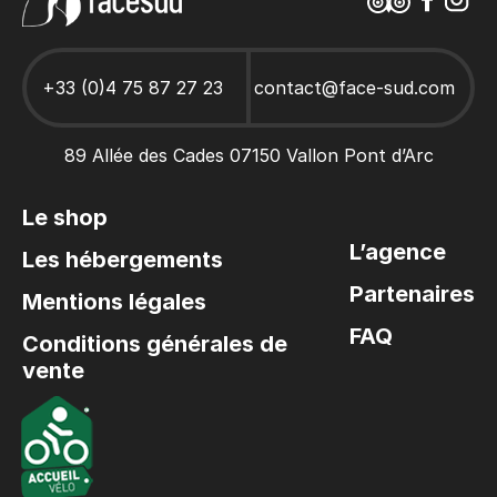
Spéléo Ardèche
Ardèche en famille
Descente Canoë Ardèche
Séjours et activités pour les Collectivités
+33 (0)4 75 87 27 23
contact@face-sud.com
Top 6 activités inoubliables pour un EVG en Ardèche
89 Allée des Cades 07150 Vallon Pont d’Arc
Le shop
L’agence
Les hébergements
Partenaires
Mentions légales
FAQ
Conditions générales de
vente