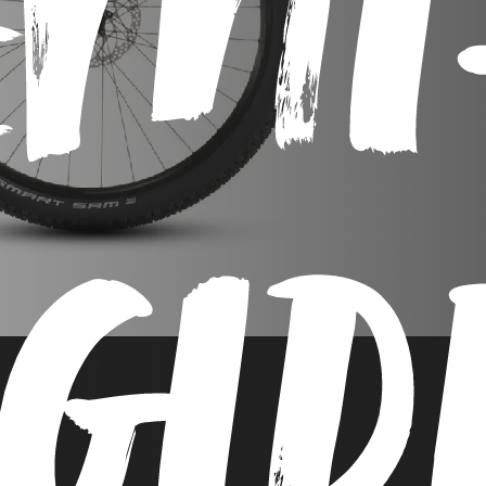
EMI
IGID