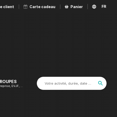
FR
e client
Carte cadeau
Panier
EN
GROUPES
Votre activité, durée, date …
reprise, EVJF, …