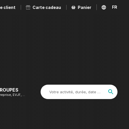
FR
e client
Carte cadeau
Panier
EN
GROUPES
Votre activité, durée, date …
reprise, EVJF, …