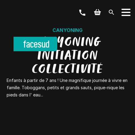
CANYONING
CANYONING
INITIATION
COLLECTIVITÉ
Enfants à partir de 7 ans ! Une magnifique journée à vivre en
famille. Toboggans, petits et grands sauts, pique-nique les
pieds dans l' eau...
VOTRE ACTIVITÉ
Canyoning, vélos, via ferrata,…
NOS OFFRES
Weekend & Séjours
LES GROUPES
Scolaire, Entreprise, EVJF, …