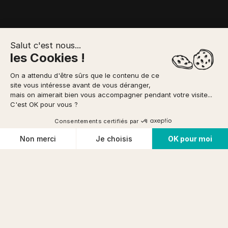
Salut c'est nous...
les Cookies !
N
À PRÉVOIR
RENDEZ-VOUS
On a attendu d'être sûrs que le contenu de ce
VOTRE RÉSERVATION
site vous intéresse avant de vous déranger,
mais on aimerait bien vous accompagner pendant votre visite...
Possibilité de paiement
en 3x
via
Accueil
/
Canyoning
/
Canyoning Initiation Collectivité
C'est OK pour vous ?
Réserver
ou offrir
Consentements certifiés par
Cookies
Non merci
Je choisis
OK pour moi
Conditions d'annulation
Plateforme de Gestion du Consentement : Personnalisez vos O
Axeptio consent
Notre plateforme vous permet d'adapter et de gérer vos paramètr