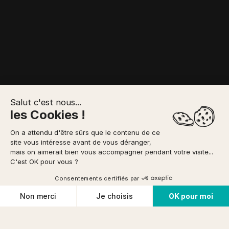
Salut c'est nous...
les Cookies !
DESCRIPTION
RENDEZ-VOUS
On a attendu d'être sûrs que le contenu de ce
VOTRE RÉSERVATION
site vous intéresse avant de vous déranger,
mais on aimerait bien vous accompagner pendant votre visite...
Possibilité de paiement
en 3x
via
Accueil
/
Canoë Encadré
/
Canoë Initiation Collectivités 8km
À PARTIR DE
C'est OK pour vous ?
185 €
Réserver
ou offrir
Consentements certifiés par
Cookies
Non merci
Je choisis
OK pour moi
Conditions d'annulation
Plateforme de Gestion du Consentement : Personnalisez vos O
Axeptio consent
Notre plateforme vous permet d'adapter et de gérer vos paramètr