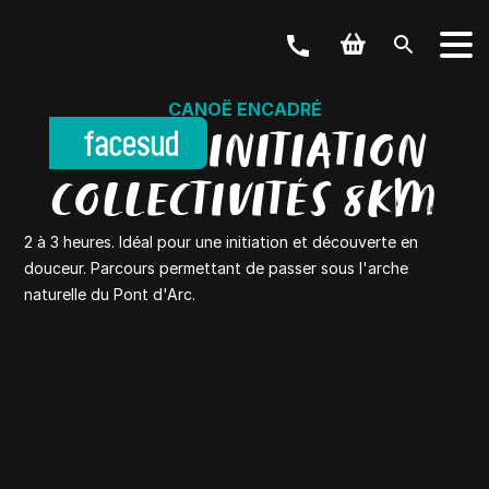
CANOË ENCADRÉ
CANOË INITIATION
COLLECTIVITÉS 8KM
2 à 3 heures. Idéal pour une initiation et découverte en
douceur. Parcours permettant de passer sous l'arche
naturelle du Pont d'Arc.
VOTRE ACTIVITÉ
Canyoning, vélos, via ferrata,…
NOS OFFRES
Weekend & Séjours
LES GROUPES
Scolaire, Entreprise, EVJF, …