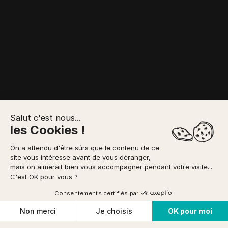
Salut c'est nous...
les Cookies !
POINT DE
RETRAIT / INFOS
IDÉES PARCOURS
On a attendu d'être sûrs que le contenu de ce
VOTRE RÉSERVATION
PRATIQUES
site vous intéresse avant de vous déranger,
mais on aimerait bien vous accompagner pendant votre visite...
Possibilité de paiement
en 3x
via
Accueil
/
Location Vélo
/
VTT Semi-rigide
À PARTIR DE
C'est OK pour vous ?
Musculaire
Découverte
UTILISATION
prix TTC/pers
TOUT TERRAIN
22 €
Réserver
ou offrir
Consentements certifiés par
Cookies
GAMME
Non merci
Je choisis
OK pour moi
Conditions d'annulation
VÉLO TOUT TERRAIN
Plateforme de Gestion du Consentement : Personnalisez vos O
Axeptio consent