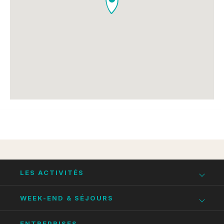
LES ACTIVITÉS
Canyoning Ardèche
WEEK-END & SÉJOURS
Escalade Ardèche
Week-end Ardèche
ENTREPRISES