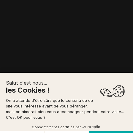
Salut c'est nous...
les Cookies !
POINT DE
RETRAIT / INFOS
IDÉES PARCOURS
On a attendu d'être sûrs que le contenu de ce
VOTRE RÉSERVATION
PRATIQUES
site vous intéresse avant de vous déranger,
mais on aimerait bien vous accompagner pendant votre visite...
Possibilité de paiement
en 3x
via
Accueil
/
Location Vélo
/
VTT Electrique tout-
C'est OK pour vous ?
Electrique
suspendu
UTILISATION
À PARTIR DE
TOUT TERRAIN
Réserver
ou offrir
Consentements certifiés par
prix TTC/pers