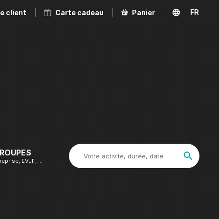
FR
e client
Carte cadeau
Panier
EN
GROUPES
Votre activité, durée, date …
reprise, EVJF, …