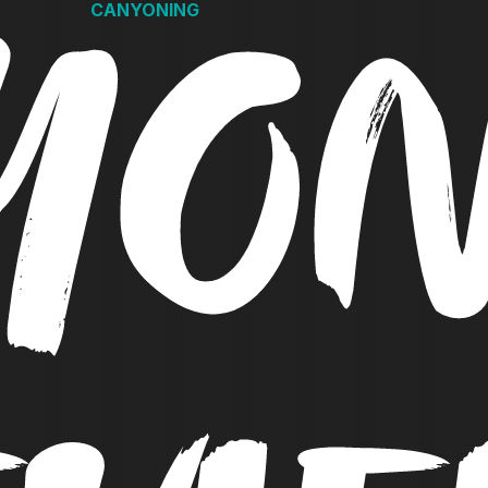
YON
CANYONING