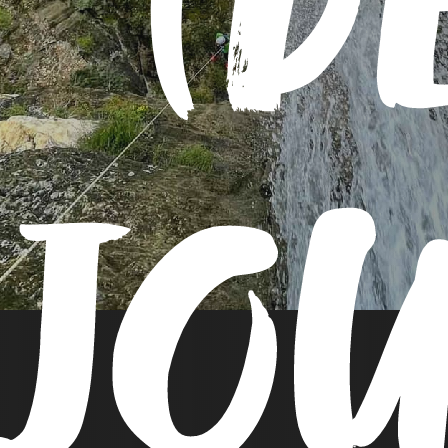
(D
JOU