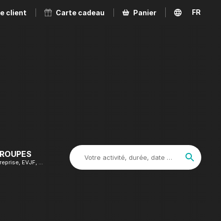
FR
e client
Carte cadeau
Panier
EN
GROUPES
Votre activité, durée, date …
reprise, EVJF, …