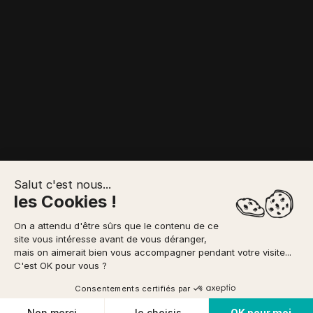
Salut c'est nous...
les Cookies !
On a attendu d'être sûrs que le contenu de ce
Canyoning - 09/08/2026
site vous intéresse avant de vous déranger,
mais on aimerait bien vous accompagner pendant votre visite...
C'est OK pour vous ?
35
activités correspondent à vos critères
Consentements certifiés par
Cookies
Non merci
Je choisis
OK pour moi