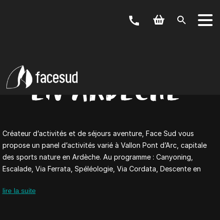
SPORT ET NATURE
EN ARDÈCHE
Créateur d’activités et de séjours aventure, Face Sud vous
propose un panel d’activités varié à Vallon Pont d’Arc, capitale
des sports nature en Ardèche. Au programme : Canyoning,
Escalade, Via Ferrata, Spéléologie, Via Cordata, Descente en
canoë, location de vélos et bien d’autres animations sportives
VOTRE ACTIVITÉ
lire la suite
Canyoning, vélos, via ferrata,…
NOS OFFRES
…
Weekend & Séjours
LES GROUPES
Scolaire, Entreprise, EVJF, …
Nous vous proposons des activités sur mesure adaptées au