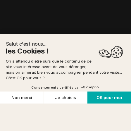
Salut c'est nous...
les Cookies !
On a attendu d'être sûrs que le contenu de ce
Location Vélo Electr... - 09/08/2026
site vous intéresse avant de vous déranger,
mais on aimerait bien vous accompagner pendant votre visite...
C'est OK pour vous ?
13
activités correspondent à vos critères
Consentements certifiés par
Cookies
Non merci
Je choisis
OK pour moi
Plateforme de Gestion du Consentement : Personnalisez vos O
Axeptio consent
Notre plateforme vous permet d'adapter et de gérer vos paramètr