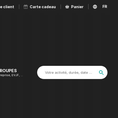
FR
e client
Carte cadeau
Panier
EN
GROUPES
Votre activité, durée, date …
reprise, EVJF, …