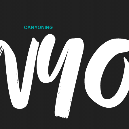
NY
CANYONING