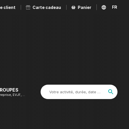
FR
e client
Carte cadeau
Panier
EN
GROUPES
Votre activité, durée, date …
reprise, EVJF, …