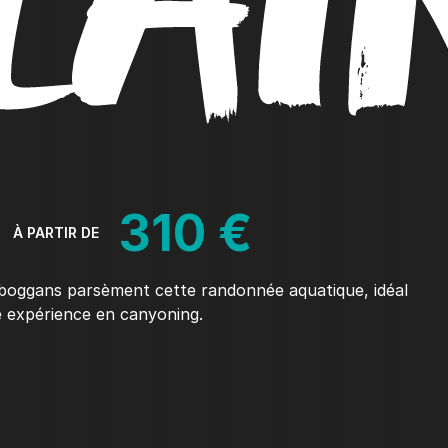
LAI
310 €
À PARTIR DE
boggans parsèment cette randonnée aquatique, idéal
 expérience en canyoning.